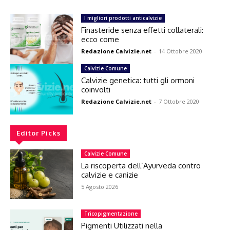
I migliori prodotti anticalvizie
Finasteride senza effetti collaterali:
ecco come
Redazione Calvizie.net
-
14 Ottobre 2020
Calvizie Comune
Calvizie genetica: tutti gli ormoni
coinvolti
Redazione Calvizie.net
-
7 Ottobre 2020
Editor Picks
Calvizie Comune
La riscoperta dell’Ayurveda contro
calvizie e canizie
5 Agosto 2026
Tricopigmentazione
Pigmenti Utilizzati nella