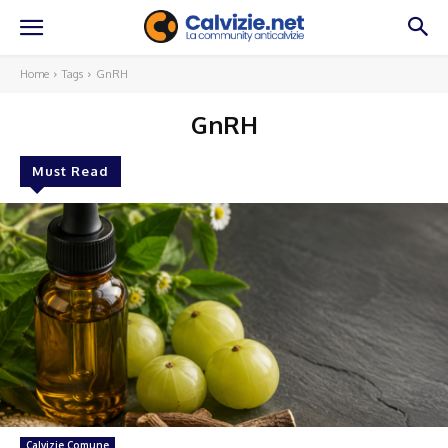
Home
Tags
GnRH
GnRH
Must Read
Calvizie Comune