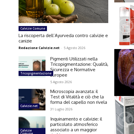
Calvizie Comune
La riscoperta dell’Ayurveda contro calvizie e
canizie
Redazione Calvizie.net
-
5 Agosto 2026
Pigmenti Utilizzati nella
Tricopigmentazione: Qualità,
Sicurezza e Normative
Tricopigmentazione
Europee
5 Agosto 2026
Microscopia avanzata: il
Test di Vitalità e ciò che la
forma del capello non rivela
Calvizie.net
31 Luglio 2026
Inquinamento e calvizie: il
particolato atmosferico
associato a un maggior
Calvizie
Comune