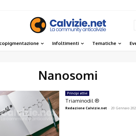
icopigmentazione
Infoltimenti
Tematiche
Ev
Nanosomi
Principi attivi
Triaminodil ®
Redazione Calvizie.net
-
20 Gennaio 20