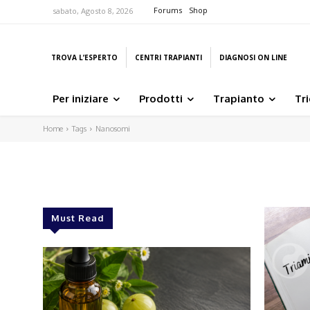
Forums
Shop
sabato, Agosto 8, 2026
TROVA L’ESPERTO
CENTRI TRAPIANTI
DIAGNOSI ON LINE
Per iniziare
Prodotti
Trapianto
Tr
Home
Tags
Nanosomi
Must Read