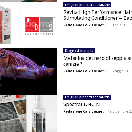
I migliori prodotti anticalvizie
Revita High Performance Hai
Stimulating Conditioner – Ba
Redazione Calvizie.net
-
15 Aprile 2019
Diagnosi e terapia
Melanina del nero di seppia an
canizie ?
Redazione Calvizie.net
-
15 Maggio 2016
I migliori prodotti anticalvizie
Spectral DNC-N
Redazione Calvizie.net
-
18 Dicembre 2