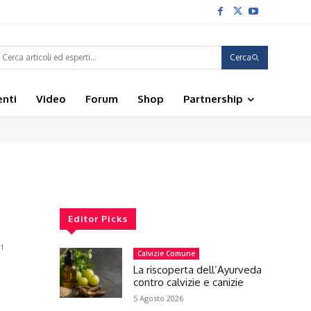
Cerca
enti
Video
Forum
Shop
Partnership
Editor Picks
21
Calvizie Comune
La riscoperta dell’Ayurveda
contro calvizie e canizie
5 Agosto 2026