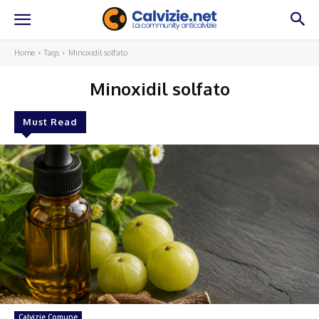
Home
Tags
Minoxidil solfato
Minoxidil solfato
Must Read
Calvizie Comune