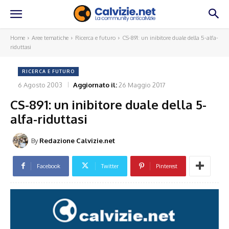
Home
Aree tematiche
Ricerca e futuro
CS-891: un inibitore duale della 5-alfa-
riduttasi
RICERCA E FUTURO
6 Agosto 2003
Aggiornato il:
26 Maggio 2017
CS-891: un inibitore duale della 5-
alfa-riduttasi
By
Redazione Calvizie.net
Facebook
Twitter
Pinterest