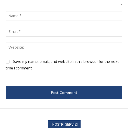
Comment:
Na
Ema
Web
Save my name, email, and website in this browser for the next
time I comment.
I NOSTRI SERVIZI