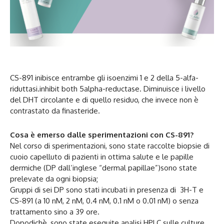
CS-891 inibisce entrambe gli isoenzimi 1 e 2 della 5-alfa-
riduttasi.inhibit both 5alpha-reductase. Diminuisce i livello
del DHT circolante e di quello residuo, che invece non è
contrastato da finasteride.
Cosa è emerso dalle sperimentazioni con CS-891?
Nel corso di sperimentazioni, sono state raccolte biopsie di
cuoio capelluto di pazienti in ottima salute e le papille
dermiche (DP dall’inglese “dermal papillae”)sono state
prelevate da ogni biopsia;
Gruppi di sei DP sono stati incubati in presenza di 3H-T e
CS-891 (a 10 nM, 2 nM, 0.4 nM, 0.1 nM o 0.01 nM) o senza
trattamento sino a 39 ore.
Dopodichè, sono state eseguite analisi HPLC sulle culture