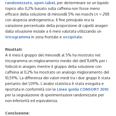
randomizzato
,
open-label
,
per determinare se un liquido
topico allo 0,2% basato sulla caffeina non fosse meno
efficace della soluzione di minoxidil 5% nei maschi (
n = 210
)
con alopecia androgenetica. Il fine principale era la
variazione percentuale della proporzione di capelli anagen
dalla situazione iniziale a 6 mesi valutata utilizzando un
tricogramma
in zona frontale e
occipitale
.
Risultati:
A 6 mesi il gruppo del minoxidil al 5% ha mostrato nel
tricogramma un miglioramento medio del dell’11,68% per i
follicoli in anagen, mentre il gruppo della soluzione con
caffeina al 0,2% ha mostrato un analogo miglioramento del
10,59%. La differenza dei valori medi tra i due gruppi è stata
pertanto del 1,09%. L’analisi statistica è stata eseguita e
riportata in conformità con le
Linee guida CONSORT 2010
per la segnalazione di sperimentazioni randomizzate per
non inferiorità ed equivalenza.
Conclusione: