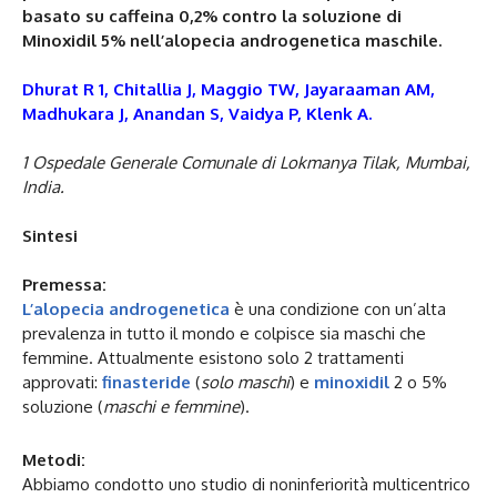
basato su caffeina 0,2% contro la soluzione di
Minoxidil 5% nell’alopecia androgenetica maschile.
Dhurat R 1, Chitallia J, Maggio TW, Jayaraaman AM,
Madhukara J, Anandan S, Vaidya P, Klenk A.
1 Ospedale Generale Comunale di Lokmanya Tilak, Mumbai,
India.
Sintesi
Premessa:
L’alopecia androgenetica
è una condizione con un’alta
prevalenza in tutto il mondo e colpisce sia maschi che
femmine. Attualmente esistono solo 2 trattamenti
approvati:
finasteride
(
solo maschi
) e
minoxidil
2 o 5%
soluzione (
maschi e femmine
).
Metodi:
Abbiamo condotto uno studio di noninferiorità multicentrico