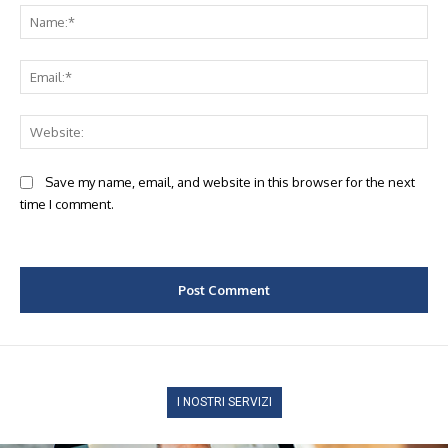
Na
Ema
Web
Save my name, email, and website in this browser for the next
time I comment.
I NOSTRI SERVIZI