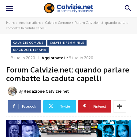
Home
Aree tematiche
Calvizie Comune
Forum Calvizie.net: quando parlare
combatte la caduta capelli
CALVIZIE COMUNE
CALVIZIE FEMMINILE
DIAGNOSI E TERAPIA
9 Luglio 2020
Aggiornato il:
9 Luglio 2020
Forum Calvizie.net: quando parlare
combatte la caduta capelli
By
Redazione Calvizie.net
Facebook
Twitter
Pinterest