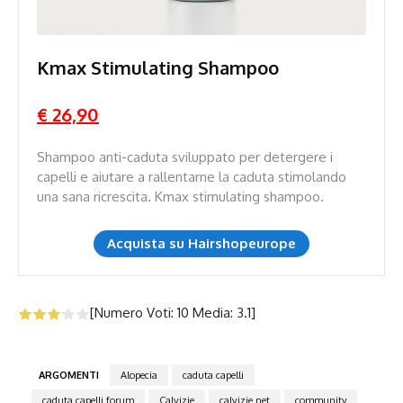
Kmax Stimulating Shampoo
€ 26,90
Shampoo anti-caduta sviluppato per detergere i
capelli e aiutare a rallentarne la caduta stimolando
una sana ricrescita. Kmax stimulating shampoo.
Acquista su Hairshopeurope
[Numero Voti:
10
Media:
3.1
]
ARGOMENTI
Alopecia
caduta capelli
caduta capelli forum
Calvizie
calvizie.net
community