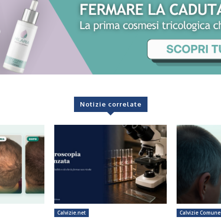
Notizie correlate
Calvizie.net
Calvizie Comune