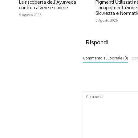
La riscoperta dell’Ayurveda
Pigmenti Utilizzati n
contro calvizie e canizie
Tricopigmentazione:
Sicurezza e Normat
5 Agosto 2026
5 Agosto 2026
Rispondi
Commento sul portale (0)
Co