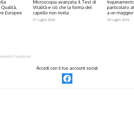
ella
Microscopia avanzata: il Test di
Inquinamento e
 Qualità,
Vitalità e ciò che la forma del
particolato a
ive Europee
capello non rivela
a un maggior 
31 Luglio 2026
29 Luglio 2026
mmento Facebook
Accedi con il tuo account social