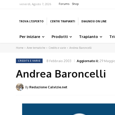
Forums
Shop
venerdì, Agosto 7, 2026
TROVA L’ESPERTO
CENTRI TRAPIANTI
DIAGNOSI ON LINE
Per iniziare
Prodotti
Trapianto
Tr
Home
Aree tematiche
Credits e varie
Andrea Baroncelli
8 Febbraio 2003
Aggiornato il:
29 Maggio
CREDITS E VARIE
Andrea Baroncelli
By
Redazione Calvizie.net