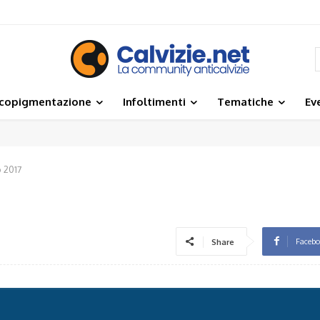
icopigmentazione
Infoltimenti
Tematiche
Ev
 2017
Faceb
Share