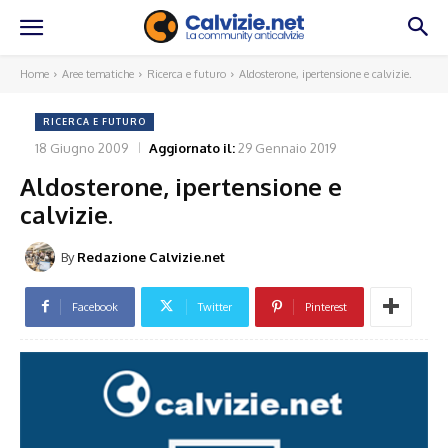
Home
Aree tematiche
Ricerca e futuro
Aldosterone, ipertensione e calvizie.
RICERCA E FUTURO
18 Giugno 2009
Aggiornato il:
29 Gennaio 2019
Aldosterone, ipertensione e
calvizie.
By
Redazione Calvizie.net
Facebook
Twitter
Pinterest