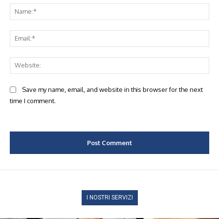
Na
Ema
Web
Save my name, email, and website in this browser for the next
time I comment.
I NOSTRI SERVIZI