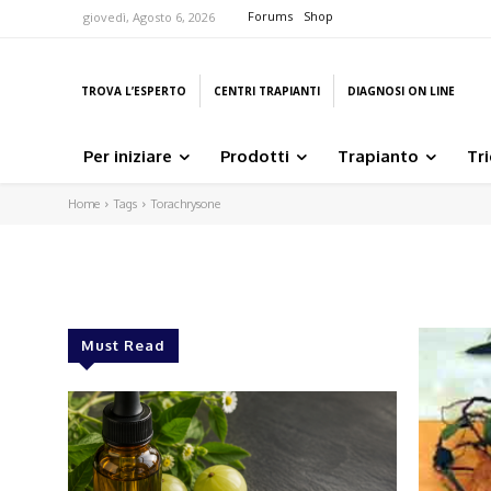
Forums
Shop
giovedì, Agosto 6, 2026
TROVA L’ESPERTO
CENTRI TRAPIANTI
DIAGNOSI ON LINE
Per iniziare
Prodotti
Trapianto
Tr
Home
Tags
Torachrysone
Must Read