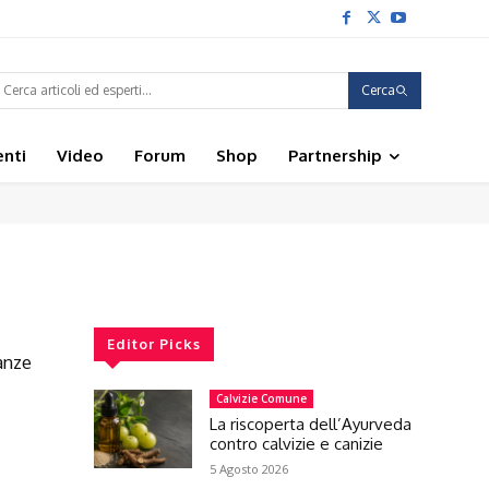
Cerca
enti
Video
Forum
Shop
Partnership
Editor Picks
anze
Calvizie Comune
La riscoperta dell’Ayurveda
contro calvizie e canizie
5 Agosto 2026