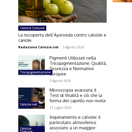
Calvizie Comune
La riscoperta dell’Ayurveda contro calvizie e
canizie
Redazione Calvizie.net
-
5 Agosto 2026
Pigmenti Utilizzati nella
Tricopigmentazione: Qualità,
Sicurezza e Normative
Tricopigmentazione
Europee
5 Agosto 2026
Microscopia avanzata: il
Test di Vitalità e ciò che la
forma del capello non rivela
Calvizie.net
31 Luglio 2026
Inquinamento e calvizie: il
particolato atmosferico
associato a un maggior
Calvizie
Comune