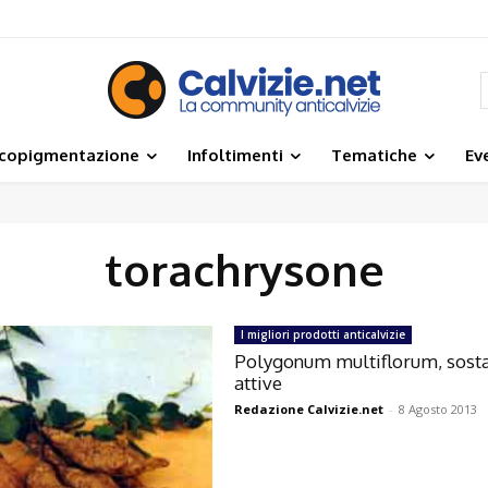
icopigmentazione
Infoltimenti
Tematiche
Ev
torachrysone
I migliori prodotti anticalvizie
Polygonum multiflorum, sost
attive
Redazione Calvizie.net
-
8 Agosto 2013