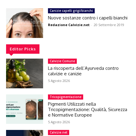
Canizie capelli grigi/bianchi
Nuove sostanze contro i capelli bianchi
Redazione Calvizie.net
-
20 Settembre 2019
Editor Picks
Calvizie Comune
La riscoperta dell’Ayurveda contro
calvizie e canizie
5 Agosto 2026
Tricopigmentazione
Pigmenti Utilizzati nella
Tricopigmentazione: Qualità, Sicurezza
e Normative Europee
5 Agosto 2026
Calvizie.net