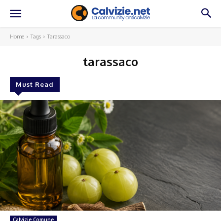
Home
Tags
Tarassaco
tarassaco
Must Read
Calvizie Comune