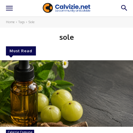
Home
Tags
Sole
sole
Must Read
Calvizie Comune