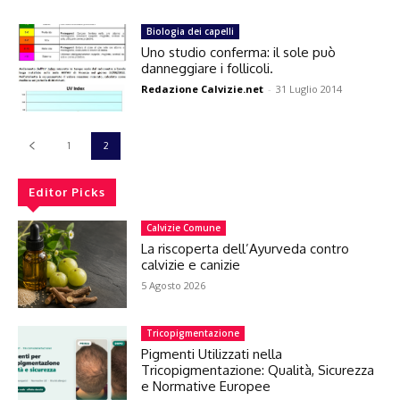
Biologia dei capelli
Uno studio conferma: il sole può
danneggiare i follicoli.
Redazione Calvizie.net
-
31 Luglio 2014
1
2
Editor Picks
Calvizie Comune
La riscoperta dell’Ayurveda contro
calvizie e canizie
5 Agosto 2026
Tricopigmentazione
Pigmenti Utilizzati nella
Tricopigmentazione: Qualità, Sicurezza
e Normative Europee