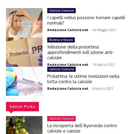
Calvizie Comune
I capelli vellus possono tornare capelli
normali?
Redazione Calvizie.net
-
24 Maggio 2021
Ricerca e futuro
Inibizione della prolattina:
approfondimenti sull’azione anti-
calvizie
Redazione Calvizie.net
-
16 Marzo 2021
Calvizie Comune
Prolattina: le ultime rivelazioni nella
lotta contro la calvizie
Redazione Calvizie.net
-
4 Marzo 2021
Editor Picks
Calvizie Comune
La riscoperta dell’Ayurveda contro
calvizie e canizie