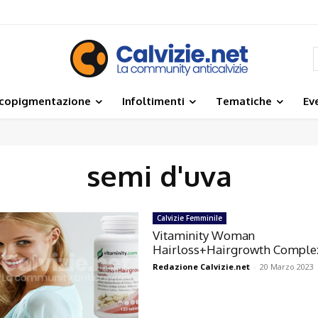
icopigmentazione
Infoltimenti
Tematiche
Ev
semi d'uva
Calvizie Femminile
Vitaminity Woman
Hairloss+Hairgrowth Comple
Redazione Calvizie.net
-
20 Marzo 2023