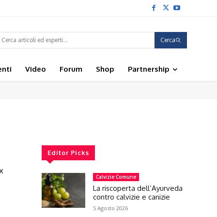
Cerca
enti
Video
Forum
Shop
Partnership
Editor Picks
x
Calvizie Comune
La riscoperta dell’Ayurveda
contro calvizie e canizie
5 Agosto 2026