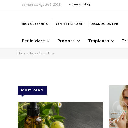
Forums
Shop
domenica, Agosto 9, 2026
TROVA L’ESPERTO
CENTRI TRAPIANTI
DIAGNOSI ON LINE
Per iniziare
Prodotti
Trapianto
Tr
Home
Tags
Semi d'uva
Must Read