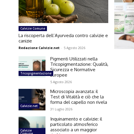
Calvizie Comune
La riscoperta dell’Ayurveda contro calvizie e
canizie
Redazione Calvizie.net
-
5 Agosto 2026
Pigmenti Utilizzati nella
Tricopigmentazione: Qualità,
Sicurezza e Normative
Tricopigmentazione
Europee
5 Agosto 2026
Microscopia avanzata: il
Test di Vitalità e ciò che la
forma del capello non rivela
Calvizie.net
31 Luglio 2026
Inquinamento e calvizie: il
particolato atmosferico
associato a un maggior
Calvizie
Comune