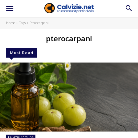
Home
Tags
Pterocarpani
pterocarpani
Must Read
Calvizie Comune