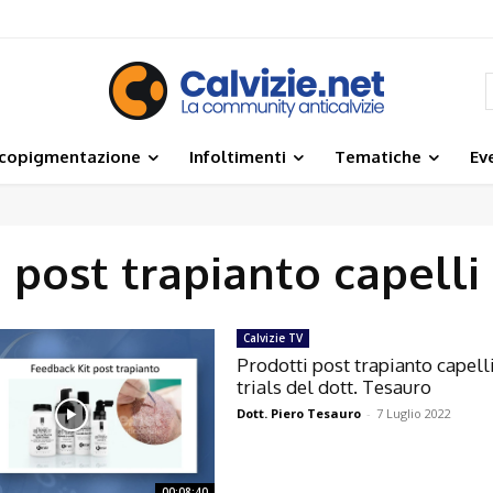
icopigmentazione
Infoltimenti
Tematiche
Ev
post trapianto capelli
Calvizie TV
Prodotti post trapianto capell
trials del dott. Tesauro
Dott. Piero Tesauro
-
7 Luglio 2022
00:08:40