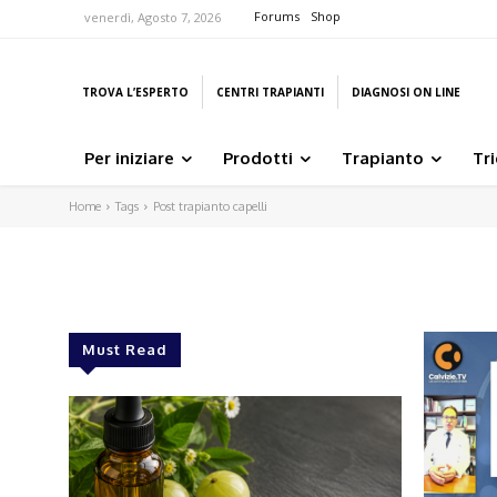
Forums
Shop
venerdì, Agosto 7, 2026
TROVA L’ESPERTO
CENTRI TRAPIANTI
DIAGNOSI ON LINE
Per iniziare
Prodotti
Trapianto
Tr
Home
Tags
Post trapianto capelli
Must Read