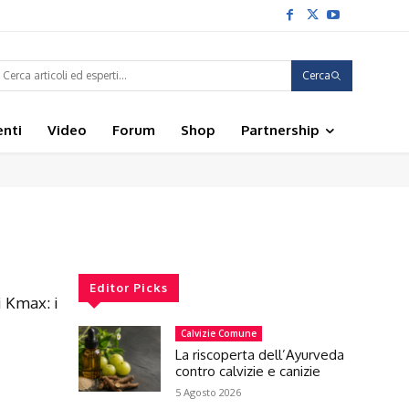
Cerca
enti
Video
Forum
Shop
Partnership
Editor Picks
i Kmax: i
Calvizie Comune
La riscoperta dell’Ayurveda
contro calvizie e canizie
5 Agosto 2026