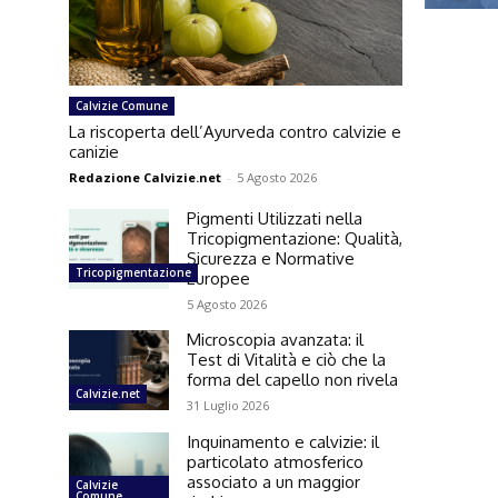
Calvizie Comune
La riscoperta dell’Ayurveda contro calvizie e
canizie
Redazione Calvizie.net
-
5 Agosto 2026
Pigmenti Utilizzati nella
Tricopigmentazione: Qualità,
Sicurezza e Normative
Tricopigmentazione
Europee
5 Agosto 2026
Microscopia avanzata: il
Test di Vitalità e ciò che la
forma del capello non rivela
Calvizie.net
31 Luglio 2026
Inquinamento e calvizie: il
particolato atmosferico
associato a un maggior
Calvizie
Comune