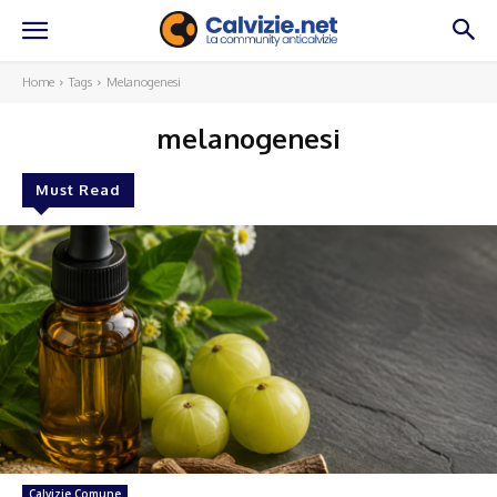
Home
Tags
Melanogenesi
melanogenesi
Must Read
Calvizie Comune