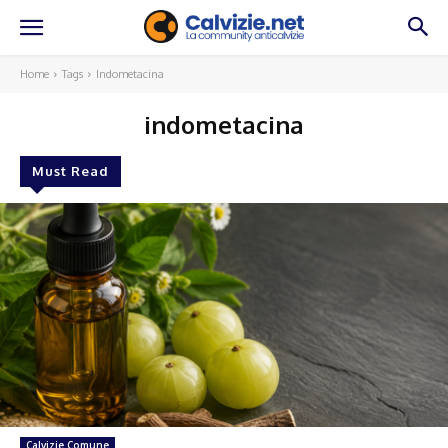
Home
Tags
Indometacina
indometacina
Must Read
Calvizie Comune