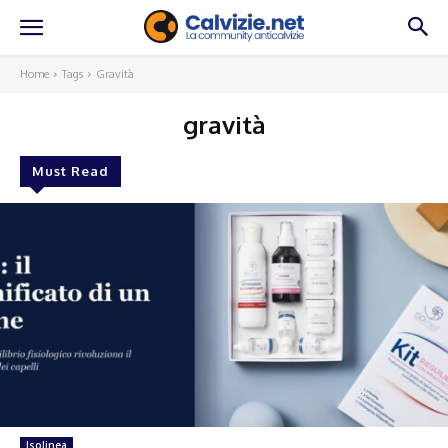
Home
Tags
Gravità
gravità
Must Read
Isolinea