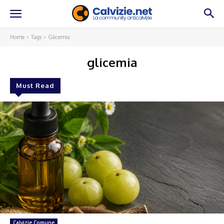
Home
Tags
Glicemia
glicemia
Must Read
Calvizie Comune