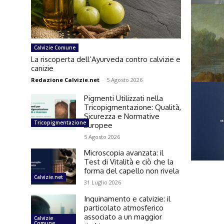
Calvizie Comune
La riscoperta dell’Ayurveda contro calvizie e
canizie
Redazione Calvizie.net
-
5 Agosto 2026
Pigmenti Utilizzati nella
Tricopigmentazione: Qualità,
Sicurezza e Normative
Tricopigmentazione
Europee
5 Agosto 2026
Microscopia avanzata: il
Test di Vitalità e ciò che la
forma del capello non rivela
Calvizie.net
31 Luglio 2026
Inquinamento e calvizie: il
particolato atmosferico
associato a un maggior
Calvizie
Comune