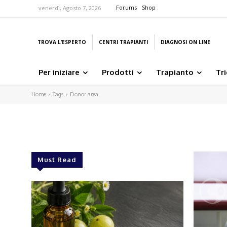
Forums
Shop
venerdì, Agosto 7, 2026
TROVA L’ESPERTO
CENTRI TRAPIANTI
DIAGNOSI ON LINE
Per iniziare
Prodotti
Trapianto
Tr
Home
Tags
Donor area
Must Read