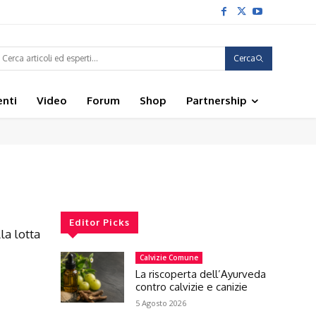
Cerca
enti
Video
Forum
Shop
Partnership
Editor Picks
la lotta
Calvizie Comune
La riscoperta dell’Ayurveda
contro calvizie e canizie
5 Agosto 2026