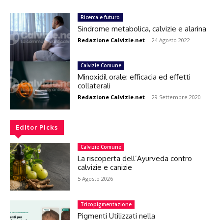
Ricerca e futuro
Sindrome metabolica, calvizie e alarina
Redazione Calvizie.net
-
24 Agosto 2022
Calvizie Comune
Minoxidil orale: efficacia ed effetti
collaterali
Redazione Calvizie.net
-
29 Settembre 2020
Editor Picks
Calvizie Comune
La riscoperta dell’Ayurveda contro
calvizie e canizie
5 Agosto 2026
Tricopigmentazione
Pigmenti Utilizzati nella