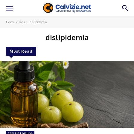
Home
Tags
Dislipidemia
dislipidemia
Must Read
Calvizie Comune