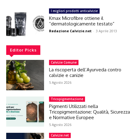
I migliori prodotti anticalvizie
Kmax Microfibre ottiene il
“dermatologicamente testato”
Redazione Calvizie.net
-
3 Aprile 2013
Editor Picks
Calvizie Comune
La riscoperta dell’Ayurveda contro
calvizie e canizie
5 Agosto 2026
Tricopigmentazione
Pigmenti Utilizzati nella
Tricopigmentazione: Qualità, Sicurezza
e Normative Europee
5 Agosto 2026
Calvizie.net