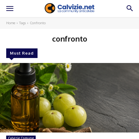
Home
Tags
Confronto
confronto
Must Read
Calvizie Comune