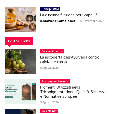
Principi attivi
La curcuma funziona per i capelli?
Redazione Calvizie.net
-
25 Novembre 2022
Editor Picks
Calvizie Comune
La riscoperta dell’Ayurveda contro
calvizie e canizie
5 Agosto 2026
Tricopigmentazione
Pigmenti Utilizzati nella
Tricopigmentazione: Qualità, Sicurezza
e Normative Europee
5 Agosto 2026
Calvizie.net