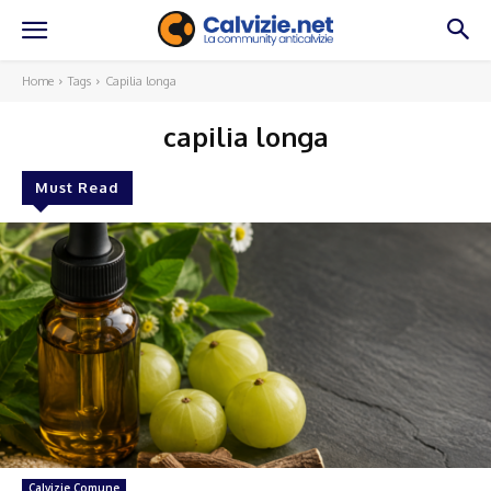
Home
Tags
Capilia longa
capilia longa
Must Read
Calvizie Comune