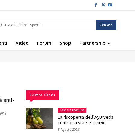
Cerca
enti
Video
Forum
Shop
Partnership
Editor Picks
à anti-
Calvizie Comune
2019
La riscoperta dell’Ayurveda
contro calvizie e canizie
5 Agosto 2026