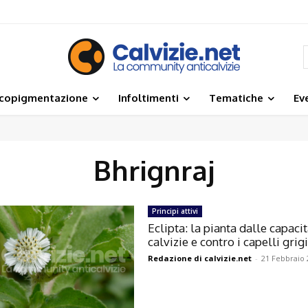
icopigmentazione
Infoltimenti
Tematiche
Ev
Bhrignraj
Principi attivi
Eclipta: la pianta dalle capacit
calvizie e contro i capelli grigi
Redazione di calvizie.net
-
21 Febbraio 