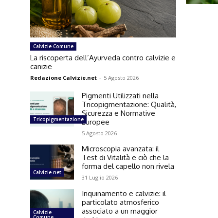
Calvizie Comune
La riscoperta dell’Ayurveda contro calvizie e
canizie
Redazione Calvizie.net
-
5 Agosto 2026
Pigmenti Utilizzati nella
Tricopigmentazione: Qualità,
Sicurezza e Normative
Tricopigmentazione
Europee
5 Agosto 2026
Microscopia avanzata: il
Test di Vitalità e ciò che la
forma del capello non rivela
Calvizie.net
31 Luglio 2026
Inquinamento e calvizie: il
particolato atmosferico
associato a un maggior
Calvizie
Comune