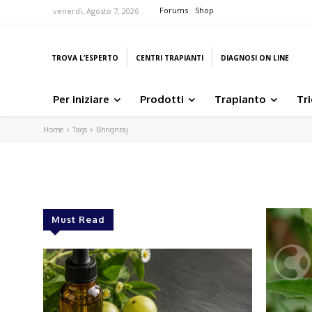
Forums
Shop
venerdì, Agosto 7, 2026
TROVA L’ESPERTO
CENTRI TRAPIANTI
DIAGNOSI ON LINE
Per iniziare
Prodotti
Trapianto
Tr
Home
Tags
Bhrignraj
Must Read