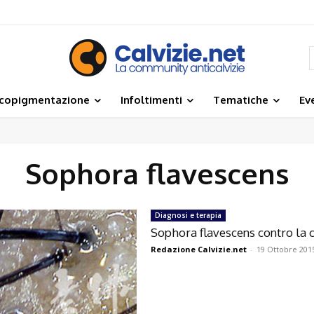
icopigmentazione
Infoltimenti
Tematiche
Ev
Sophora flavescens
Diagnosi e terapia
Sophora flavescens contro la c
Redazione Calvizie.net
-
19 Ottobre 201