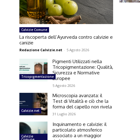
Calvizie Comune
La riscoperta dell’Ayurveda contro calvizie e
canizie
Redazione Calvizie.net
-
5 Agosto 2026
Pigmenti Utilizzati nella
Tricopigmentazione: Qualità,
Sicurezza e Normative
Tricopigmentazione
Europee
5 Agosto 2026
Microscopia avanzata: il
Test di Vitalità e ciò che la
forma del capello non rivela
Calvizie.net
31 Luglio 2026
Inquinamento e calvizie: il
particolato atmosferico
associato a un maggior
Calvizie
Comune