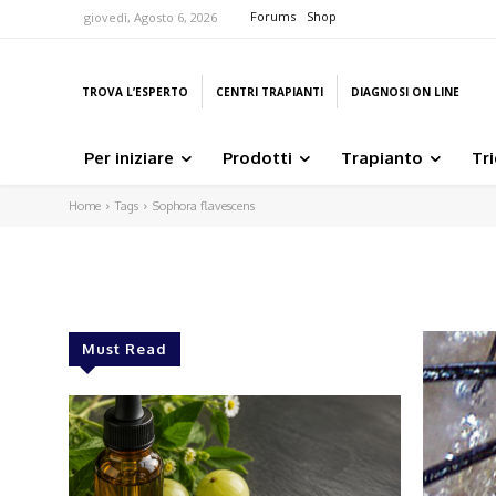
Forums
Shop
giovedì, Agosto 6, 2026
TROVA L’ESPERTO
CENTRI TRAPIANTI
DIAGNOSI ON LINE
Per iniziare
Prodotti
Trapianto
Tr
Home
Tags
Sophora flavescens
Must Read