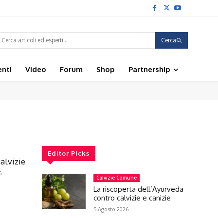
Cerca
enti
Video
Forum
Shop
Partnership
Editor Picks
alvizie
5
Calvizie Comune
La riscoperta dell’Ayurveda
contro calvizie e canizie
5 Agosto 2026