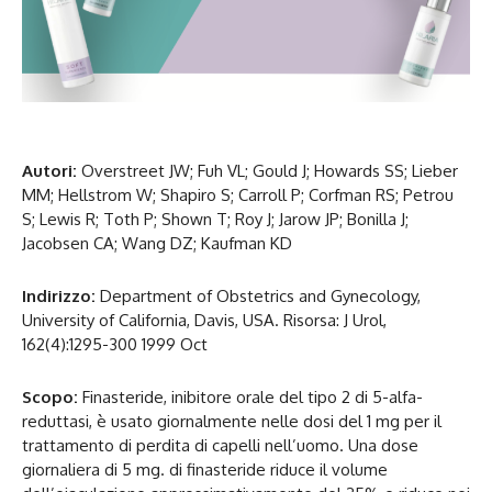
Autori:
Overstreet JW; Fuh VL; Gould J; Howards SS; Lieber
MM; Hellstrom W; Shapiro S; Carroll P; Corfman RS; Petrou
S; Lewis R; Toth P; Shown T; Roy J; Jarow JP; Bonilla J;
Jacobsen CA; Wang DZ; Kaufman KD
Indirizzo:
Department of Obstetrics and Gynecology,
University of California, Davis, USA. Risorsa: J Urol,
162(4):1295-300 1999 Oct
Scopo:
Finasteride, inibitore orale del tipo 2 di 5-alfa-
reduttasi, è usato giornalmente nelle dosi del 1 mg per il
trattamento di perdita di capelli nell’uomo. Una dose
giornaliera di 5 mg. di finasteride riduce il volume