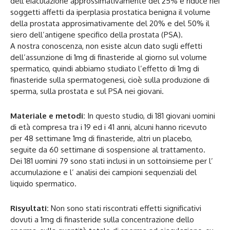
dell’eiaculazione approssimativamente del 25% e riduce nei
soggetti affetti da iperplasia prostatica benigna il volume
della prostata approsimativamente del 20% e del 50% il
siero dell’antigene specifico della prostata (PSA).
A nostra conoscenza, non esiste alcun dato sugli effetti
dell’assunzione di 1mg di finasteride al giorno sul volume
spermatico, quindi abbiamo studiato l’effetto di 1mg di
finasteride sulla spermatogenesi, cioè sulla produzione di
sperma, sulla prostata e sul PSA nei giovani.
Materiale e metodi:
In questo studio, di 181 giovani uomini
di età compresa tra i 19 ed i 41 anni, alcuni hanno ricevuto
per 48 settimane 1mg di finasteride, altri un placebo,
seguite da 60 settimane di sospensione al trattamento.
Dei 181 uomini 79 sono stati inclusi in un sottoinsieme per l’
accumulazione e l’ analisi dei campioni sequenziali del
liquido spermatico.
Risyultati:
Non sono stati riscontrati effetti significativi
dovuti a 1mg di finasteride sulla concentrazione dello