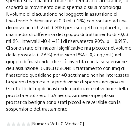
sperma, sulla quantità totale di sperma ad eiaculazione, su
capacità di movimento dello sperma o sulla morfologia.
Il volume di eiaculazione nei soggetti in assunzione di
finasteride è diminuito di 0,3 ml. (-11%) confrontato ad una
diminuzione di 0,2 ml. (-8%) per i soggetti con placebo, con
una media di differenza del gruppo di trattamento di -0,03
ml (1%, intervalli -10,4 – 13,1 di riservatezza 90%, p = 0,915).
Ci sono state diminuzioni significative ma piccole nel volume
della prostata (-2,6%) ed in siero PSA (-0,2 ng./ml.) nel
gruppo di finasteride, che si è invertita con la sospensione
dell’assunzione. CONCLUSIONI: Il trattamento con 1mg di
finasteride quotidiano per 48 settimane non ha interessato
la spermatogenesi o la produzione di sperma nei giovani.
Gli effetti di 1mg di finasteride quotidiano sul volume della
prostata e sul siero PSA nei giovani senza iperplasia
prostatica benigna sono stati piccoli e reversible con la
sospensione del trattamento
[Numero Voti:
0
Media:
0
]