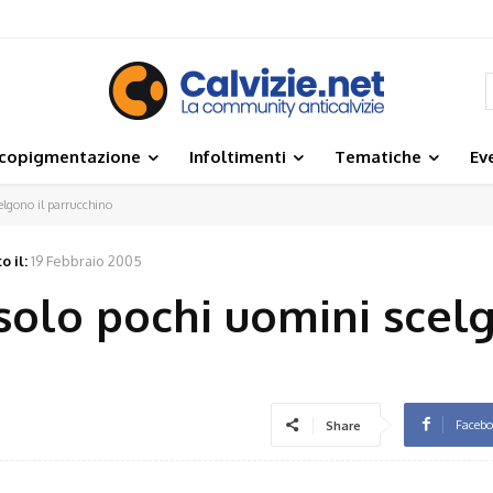
icopigmentazione
Infoltimenti
Tematiche
Ev
elgono il parrucchino
o il:
19 Febbraio 2005
 solo pochi uomini scelg
Faceb
Share