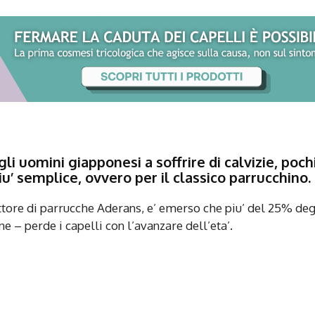
i uomini giapponesi a soffrire di calvizie, poch
iu’ semplice, ovvero per il classico parrucchino.
tore di parrucche Aderans, e’ emerso che piu’ del 25% deg
e – perde i capelli con l’avanzare dell’eta’.