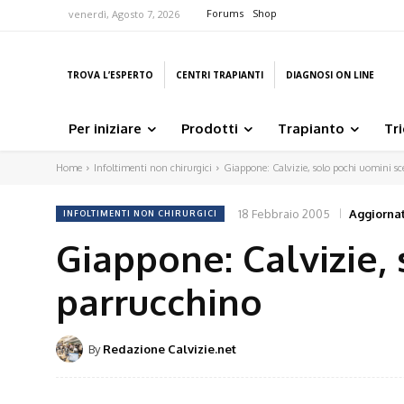
Forums
Shop
venerdì, Agosto 7, 2026
TROVA L’ESPERTO
CENTRI TRAPIANTI
DIAGNOSI ON LINE
Per iniziare
Prodotti
Trapianto
Tr
Home
Infoltimenti non chirurgici
Giappone: Calvizie, solo pochi uomini sc
18 Febbraio 2005
Aggiornat
INFOLTIMENTI NON CHIRURGICI
Giappone: Calvizie,
parrucchino
By
Redazione Calvizie.net