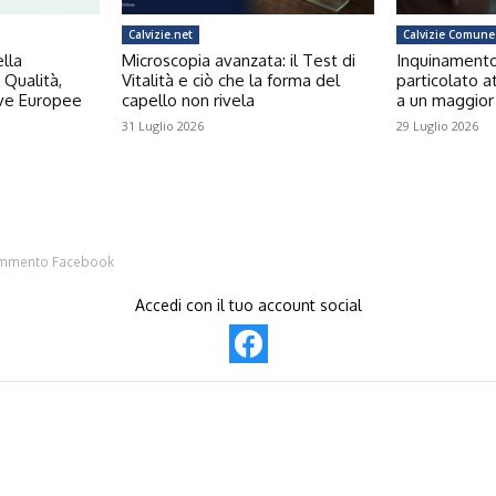
Calvizie.net
Calvizie Comune
ella
Microscopia avanzata: il Test di
Inquinamento e
 Qualità,
Vitalità e ciò che la forma del
particolato a
ive Europee
capello non rivela
a un maggior 
31 Luglio 2026
29 Luglio 2026
mmento Facebook
Accedi con il tuo account social