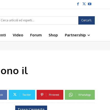
Cerca
enti
Video
Forum
Shop
Partnership
ono il
ook
Twitter
Pinterest
WhatsApp
Trova l'esperto