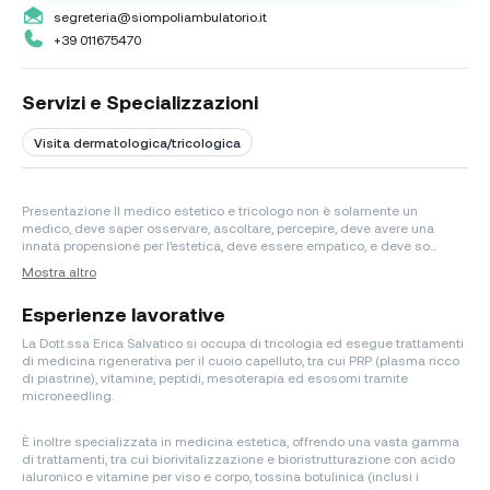
segreteria@siompoliambulatorio.it
+39 011675470
Servizi e Specializzazioni
Visita dermatologica/tricologica
Presentazione Il medico estetico e tricologo non è solamente un
medico, deve saper osservare, ascoltare, percepire, deve avere una
innata propensione per l’estetica, deve essere empatico, e deve so...
Mostra altro
Esperienze lavorative
La Dott.ssa Erica Salvatico si occupa di tricologia ed esegue trattamenti
di medicina rigenerativa per il cuoio capelluto, tra cui PRP (plasma ricco
di piastrine), vitamine, peptidi, mesoterapia ed esosomi tramite
microneedling.
È inoltre specializzata in medicina estetica, offrendo una vasta gamma
di trattamenti, tra cui biorivitalizzazione e bioristrutturazione con acido
ialuronico e vitamine per viso e corpo, tossina botulinica (inclusi i