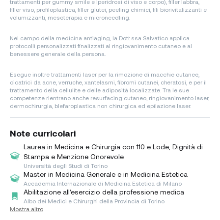
trattamenti per gummy smile e iperidrosi di viso e corpo), filler labbra,
filler viso, profiloplastica, filler glutei, peeling chimici, fili biorivitalizzanti e
volumizzanti, mesoterapia e microneedling.
Nel campo della medicina antiaging, la Dott.ssa Salvatico applica
protocolli personalizzati finalizzati al ringiovanimento cutaneo e al
benessere generale della persona.
Esegue inoltre trattamenti laser per la rimozione di macchie cutanee,
cicatrici da acne, verruche, xantelasmi, fibromi cutanei, cheratosi, e per il
trattamento della cellulite e delle adiposità localizzate. Tra le sue
competenze rientrano anche resurfacing cutaneo, ringiovanimento laser,
dermochirurgia, blefaroplastica non chirurgica ed epilazione laser.
Note curricolari
Laurea in Medicina e Chirurgia con 110 e Lode, Dignità di
Stampa e Menzione Onorevole
Università degli Studi di Torino
Master in Medicina Generale e in Medicina Estetica
Accademia Internazionale di Medicina Estetica di Milano
Abilitazione all’esercizio della professione medica
Albo dei Medici e Chirurghi della Provincia di Torino
Mostra altro