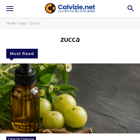
Home
Tags
Zucca
zucca
Must Read
Calvizie Comune