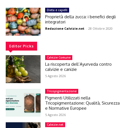
Dieta e capelli
Proprietà della zucca: i benefici degli
integratori
Redazione Calvizie.net
-
28 Ottobre 2020
Editor Picks
Calvizie Comune
La riscoperta dell’Ayurveda contro
calvizie e canizie
5 Agosto 2026
Tricopigmentazione
Pigmenti Utilizzati nella
Tricopigmentazione: Qualità, Sicurezza
e Normative Europee
5 Agosto 2026
Calvizie.net