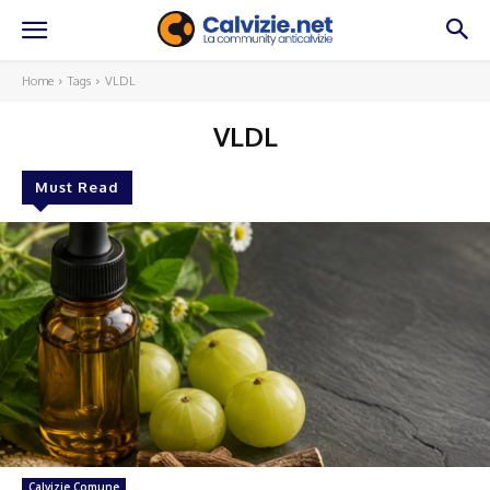
Home
Tags
VLDL
VLDL
Must Read
Calvizie Comune