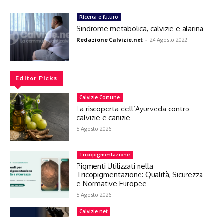
Ricerca e futuro
Sindrome metabolica, calvizie e alarina
Redazione Calvizie.net
-
24 Agosto 2022
Editor Picks
Calvizie Comune
La riscoperta dell’Ayurveda contro
calvizie e canizie
5 Agosto 2026
Tricopigmentazione
Pigmenti Utilizzati nella
Tricopigmentazione: Qualità, Sicurezza
e Normative Europee
5 Agosto 2026
Calvizie.net