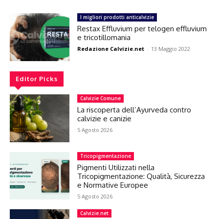
I migliori prodotti anticalvizie
Restax Effluvium per telogen effluvium
e tricotillomania
Redazione Calvizie.net
-
13 Maggio 2022
Editor Picks
Calvizie Comune
La riscoperta dell’Ayurveda contro
calvizie e canizie
5 Agosto 2026
Tricopigmentazione
Pigmenti Utilizzati nella
Tricopigmentazione: Qualità, Sicurezza
e Normative Europee
5 Agosto 2026
Calvizie.net