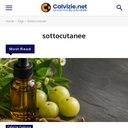
Home
Tags
Sottocutanee
sottocutanee
Must Read
Calvizie Comune