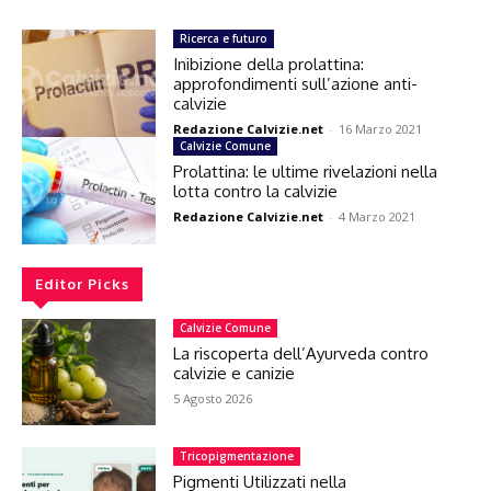
Ricerca e futuro
Inibizione della prolattina:
approfondimenti sull’azione anti-
calvizie
Redazione Calvizie.net
-
16 Marzo 2021
Calvizie Comune
Prolattina: le ultime rivelazioni nella
lotta contro la calvizie
Redazione Calvizie.net
-
4 Marzo 2021
Editor Picks
Calvizie Comune
La riscoperta dell’Ayurveda contro
calvizie e canizie
5 Agosto 2026
Tricopigmentazione
Pigmenti Utilizzati nella