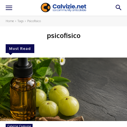
Home
Tags
Psicofisico
psicofisico
Must Read
Calvizie Comune