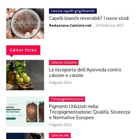
Canizie capelli grigi/bianchi
Capelli bianchi reversibili? I nuovi studi
Redazione Calvizie.net
-
24 Febbraio 2021
Editor Picks
Calvizie Comune
La riscoperta dell’Ayurveda contro
calvizie e canizie
5 Agosto 2026
Tricopigmentazione
Pigmenti Utilizzati nella
Tricopigmentazione: Qualità, Sicurezza
e Normative Europee
5 Agosto 2026
Calvizie.net