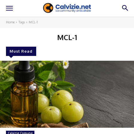
Home
Tags
MCL-1
MCL-1
Must Read
Calvizie Comune