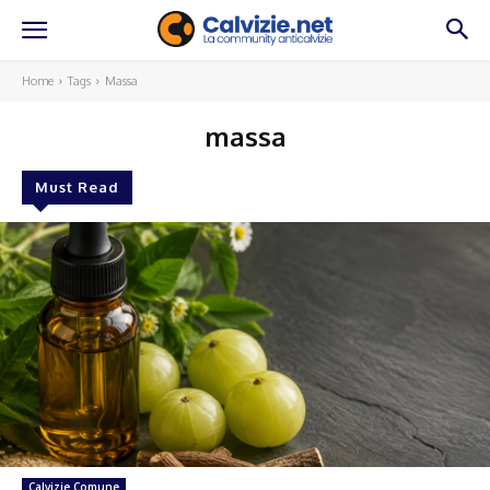
Home
Tags
Massa
massa
Must Read
Calvizie Comune