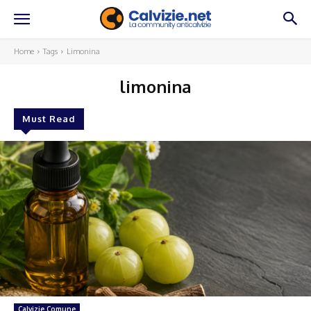
Home
Tags
Limonina
limonina
Must Read
Calvizie Comune