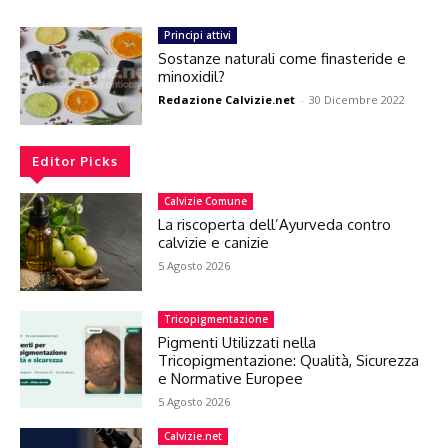
Principi attivi
Sostanze naturali come finasteride e
minoxidil?
Redazione Calvizie.net
-
30 Dicembre 2022
Editor Picks
Calvizie Comune
La riscoperta dell’Ayurveda contro
calvizie e canizie
5 Agosto 2026
Tricopigmentazione
Pigmenti Utilizzati nella
Tricopigmentazione: Qualità, Sicurezza
e Normative Europee
5 Agosto 2026
Calvizie.net