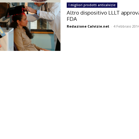
I migliori prodotti anticalvizie
Altro dispositivo LLLT approv
FDA
Redazione Calvizie.net
-
4 Febbraio 201