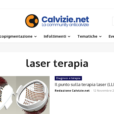
icopigmentazione
Infoltimenti
Tematiche
Ev
laser terapia
Diagnosi e terapia
Il punto sulla terapia laser (LL
Redazione Calvizie.net
-
12 Novembre 2