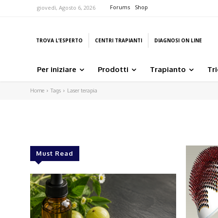
Forums
Shop
giovedì, Agosto 6, 2026
TROVA L’ESPERTO
CENTRI TRAPIANTI
DIAGNOSI ON LINE
Per iniziare
Prodotti
Trapianto
Tr
Home
Tags
Laser terapia
Must Read