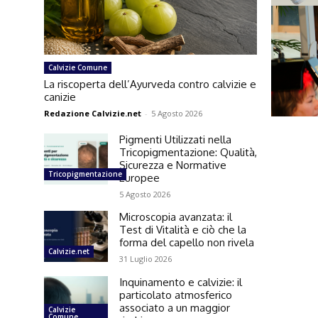
Calvizie Comune
La riscoperta dell’Ayurveda contro calvizie e
canizie
Redazione Calvizie.net
-
5 Agosto 2026
Pigmenti Utilizzati nella
Tricopigmentazione: Qualità,
Sicurezza e Normative
Tricopigmentazione
Europee
5 Agosto 2026
Microscopia avanzata: il
Test di Vitalità e ciò che la
forma del capello non rivela
Calvizie.net
31 Luglio 2026
Inquinamento e calvizie: il
particolato atmosferico
associato a un maggior
Calvizie
Comune