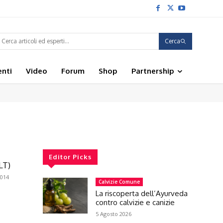
Cerca
enti
Video
Forum
Shop
Partnership
Editor Picks
LT)
014
Calvizie Comune
La riscoperta dell’Ayurveda
contro calvizie e canizie
5 Agosto 2026