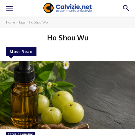
Home
Tags
Ho Shou Wu
Ho Shou Wu
Must Read
Calvizie Comune