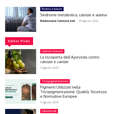
Ricerca e futuro
Sindrome metabolica, calvizie e alarina
Redazione Calvizie.net
-
24 Agosto 2022
Editor Picks
Calvizie Comune
La riscoperta dell’Ayurveda contro
calvizie e canizie
5 Agosto 2026
Tricopigmentazione
Pigmenti Utilizzati nella
Tricopigmentazione: Qualità, Sicurezza
e Normative Europee
5 Agosto 2026
Calvizie.net