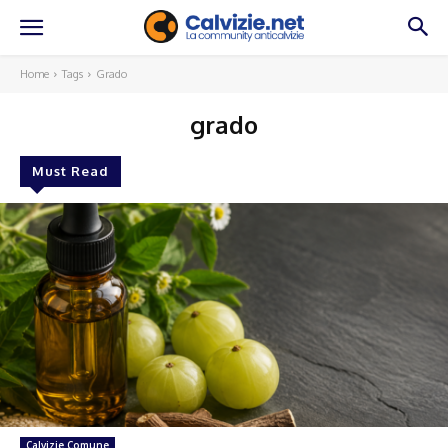
Home
Tags
Grado
grado
Must Read
Calvizie Comune