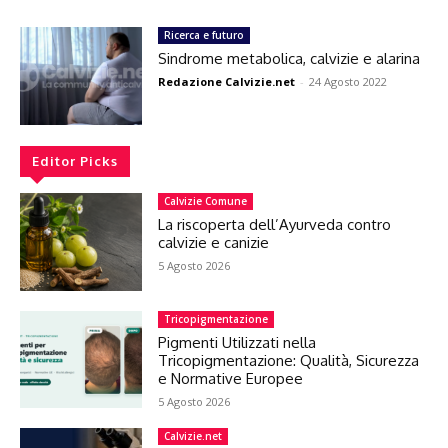
Ricerca e futuro
Sindrome metabolica, calvizie e alarina
Redazione Calvizie.net
-
24 Agosto 2022
Editor Picks
Calvizie Comune
La riscoperta dell’Ayurveda contro
calvizie e canizie
5 Agosto 2026
Tricopigmentazione
Pigmenti Utilizzati nella
Tricopigmentazione: Qualità, Sicurezza
e Normative Europee
5 Agosto 2026
Calvizie.net