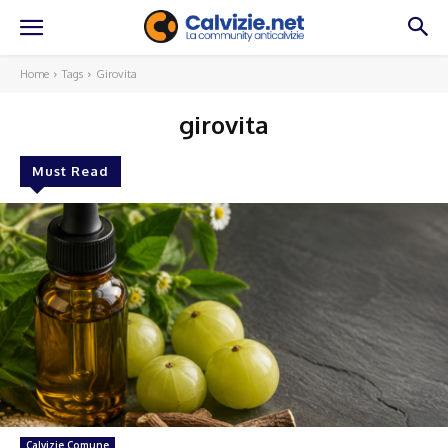
Home
Tags
Girovita
girovita
Must Read
Calvizie Comune