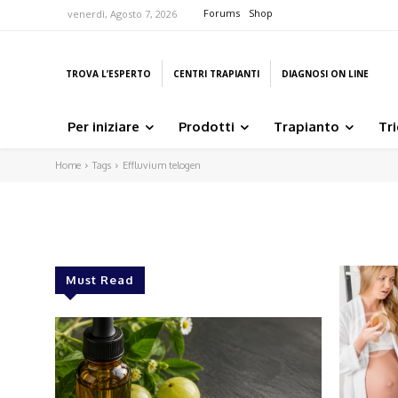
Forums
Shop
venerdì, Agosto 7, 2026
TROVA L’ESPERTO
CENTRI TRAPIANTI
DIAGNOSI ON LINE
Per iniziare
Prodotti
Trapianto
Tr
Home
Tags
Effluvium telogen
Must Read