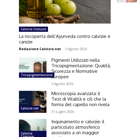
Calvizie Comune
La riscoperta dell’Ayurveda contro calvizie e
canizie
Redazione Calvizie.net
-
5 Agosto 2026
Pigmenti Utilizzati nella
Tricopigmentazione: Qualità,
Sicurezza e Normative
Tricopigmentazione
Europee
5 Agosto 2026
Microscopia avanzata: il
Test di Vitalità e ciò che la
forma del capello non rivela
Calvizie.net
31 Luglio 2026
Inquinamento e calvizie: il
particolato atmosferico
associato a un maggior
Calvizie
Comune