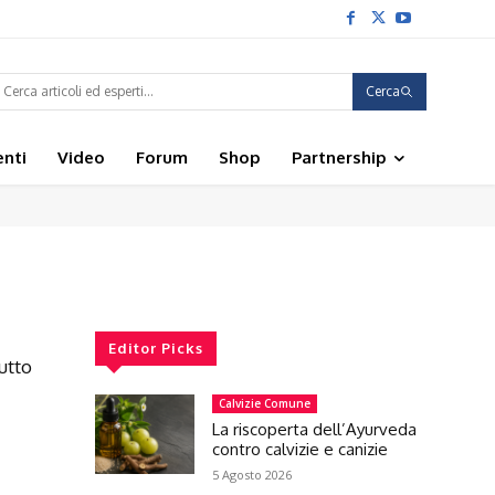
Cerca
enti
Video
Forum
Shop
Partnership
Editor Picks
utto
Calvizie Comune
La riscoperta dell’Ayurveda
contro calvizie e canizie
5 Agosto 2026