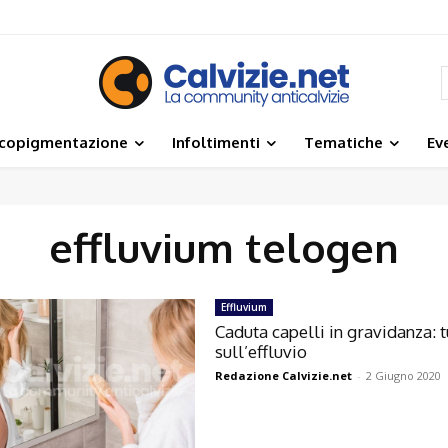
icopigmentazione
Infoltimenti
Tematiche
Ev
effluvium telogen
Effluvium
Caduta capelli in gravidanza: t
sull’effluvio
Redazione Calvizie.net
-
2 Giugno 2020