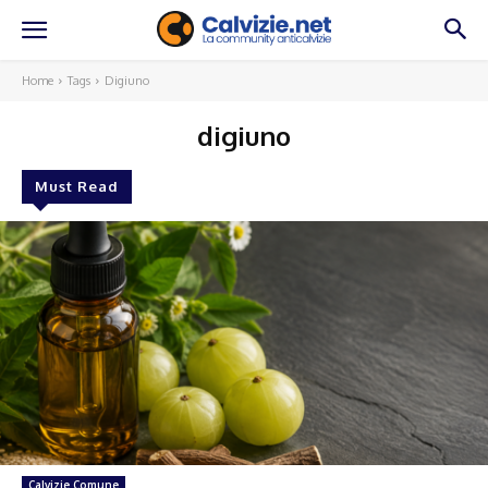
Home
Tags
Digiuno
digiuno
Must Read
Calvizie Comune