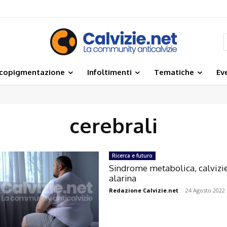
icopigmentazione
Infoltimenti
Tematiche
Ev
cerebrali
Ricerca e futuro
Sindrome metabolica, calvizie
alarina
Redazione Calvizie.net
-
24 Agosto 2022