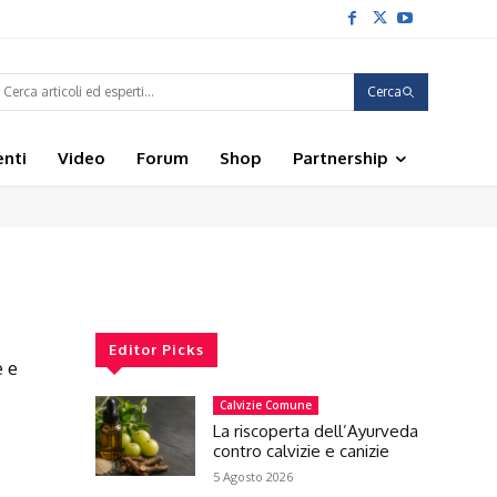
Cerca
enti
Video
Forum
Shop
Partnership
Editor Picks
 e
Calvizie Comune
La riscoperta dell’Ayurveda
contro calvizie e canizie
5 Agosto 2026