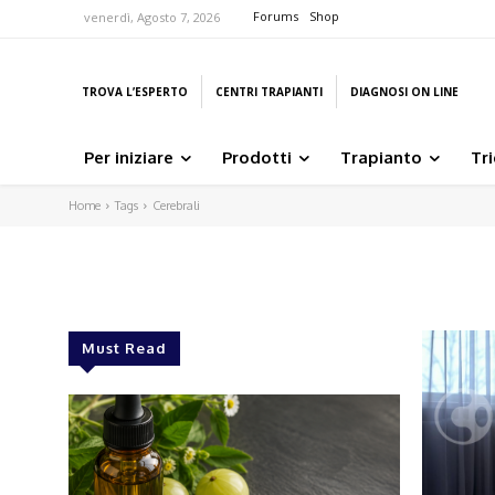
Forums
Shop
venerdì, Agosto 7, 2026
TROVA L’ESPERTO
CENTRI TRAPIANTI
DIAGNOSI ON LINE
Per iniziare
Prodotti
Trapianto
Tr
Home
Tags
Cerebrali
Must Read