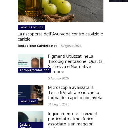
Calvizie Comune
La riscoperta dell’Ayurveda contro calvizie e
canizie
Redazione Calvizie.net
-
5 Agosto 2026
Pigmenti Utilizzati nella
Tricopigmentazione: Qualità,
Sicurezza e Normative
Tricopigmentazione
Europee
5 Agosto 2026
Microscopia avanzata: il
Test di Vitalità e ciò che la
forma del capello non rivela
Calvizie.net
31 Luglio 2026
Inquinamento e calvizie: il
particolato atmosferico
associato a un maggior
Calvizie
Comune