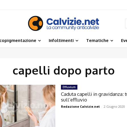
icopigmentazione
Infoltimenti
Tematiche
Ev
capelli dopo parto
Effluvium
Caduta capelli in gravidanza: t
sull’effluvio
Redazione Calvizie.net
-
2 Giugno 2020