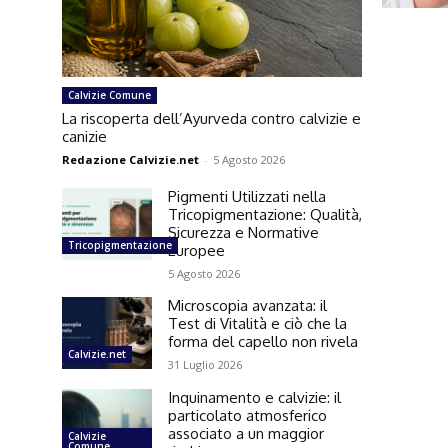
Calvizie Comune
La riscoperta dell’Ayurveda contro calvizie e
canizie
Redazione Calvizie.net
-
5 Agosto 2026
Pigmenti Utilizzati nella
Tricopigmentazione: Qualità,
Sicurezza e Normative
Tricopigmentazione
Europee
5 Agosto 2026
Microscopia avanzata: il
Test di Vitalità e ciò che la
forma del capello non rivela
Calvizie.net
31 Luglio 2026
Inquinamento e calvizie: il
particolato atmosferico
associato a un maggior
Calvizie
Comune