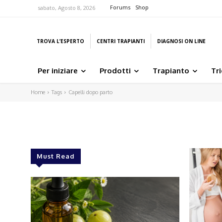
Forums
Shop
sabato, Agosto 8, 2026
TROVA L’ESPERTO
CENTRI TRAPIANTI
DIAGNOSI ON LINE
Per iniziare
Prodotti
Trapianto
Tr
Home
Tags
Capelli dopo parto
Must Read