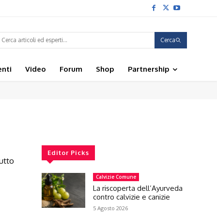
Cerca
enti
Video
Forum
Shop
Partnership
Editor Picks
utto
Calvizie Comune
La riscoperta dell’Ayurveda
contro calvizie e canizie
5 Agosto 2026