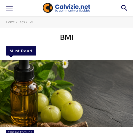
Home
Tags
BMI
BMI
Must Read
Calvizie Comune