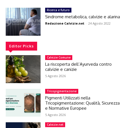
Ricerca e futuro
Sindrome metabolica, calvizie e alarina
Redazione Calvizie.net
-
24 Agosto 2022
Editor Picks
Calvizie Comune
La riscoperta dell’Ayurveda contro
calvizie e canizie
5 Agosto 2026
Tricopigmentazione
Pigmenti Utilizzati nella
Tricopigmentazione: Qualità, Sicurezza
e Normative Europee
5 Agosto 2026
Calvizie.net