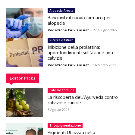
Alopecia Areata
Baricitinib: il nuovo farmaco per
alopecia
Redazione Calvizie.net
-
22 Giugno 2022
Ricerca e futuro
Inibizione della prolattina:
approfondimenti sull’azione anti-
calvizie
Redazione Calvizie.net
-
16 Marzo 2021
Editor Picks
Calvizie Comune
La riscoperta dell’Ayurveda contro
calvizie e canizie
5 Agosto 2026
Tricopigmentazione
Pigmenti Utilizzati nella