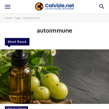
Home
Tags
Autoimmune
autoimmune
Must Read
Calvizie Comune