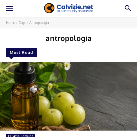
Home
Tags
Antropologia
antropologia
Must Read
Calvizie Comune