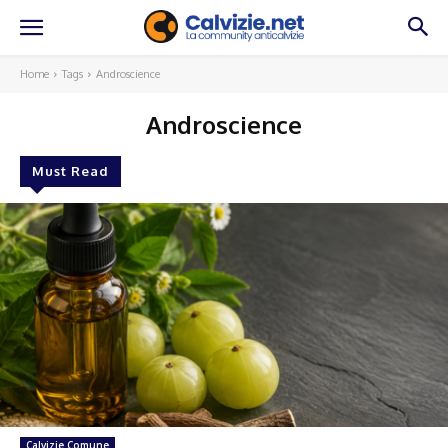
Home
Tags
Androscience
Androscience
Must Read
Calvizie Comune