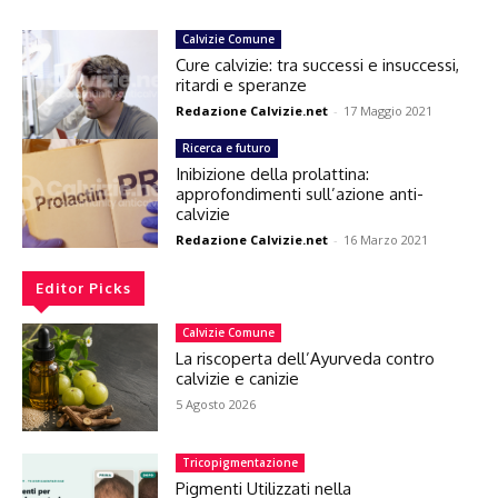
Calvizie Comune
Cure calvizie: tra successi e insuccessi,
ritardi e speranze
Redazione Calvizie.net
-
17 Maggio 2021
Ricerca e futuro
Inibizione della prolattina:
approfondimenti sull’azione anti-
calvizie
Redazione Calvizie.net
-
16 Marzo 2021
Editor Picks
Calvizie Comune
La riscoperta dell’Ayurveda contro
calvizie e canizie
5 Agosto 2026
Tricopigmentazione
Pigmenti Utilizzati nella